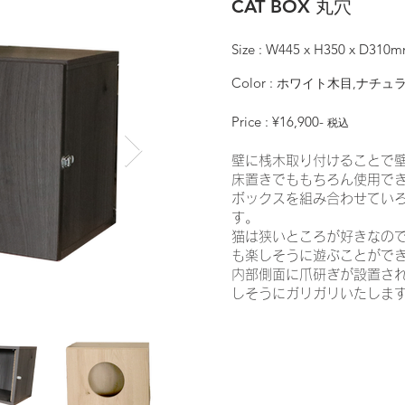
CAT BOX 丸穴
Size : W445 x H350 x D310
Color :
ホワイト木目,ナチュラ
Price : ¥16,900-
税込
壁に桟木取り付けることで
床置きでももちろん使用で
ボックスを組み合わせてい
す。
猫は狭いところが好きなの
も楽しそうに遊ぶことがで
​内部側面に爪研ぎが設置さ
しそうにガリガリいたしま