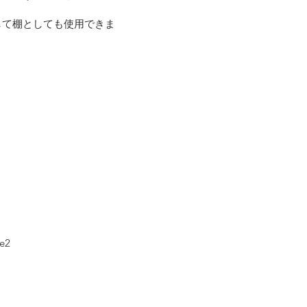
。
して棚としても使用できま
2​