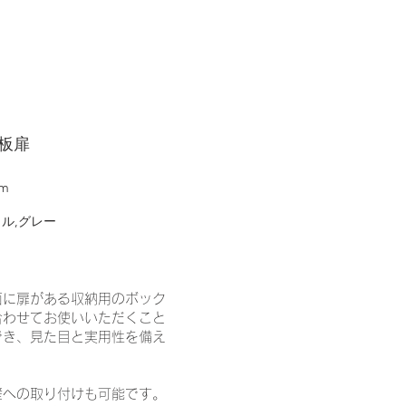
板扉
mm
ル,グレー
面に扉がある収納用のボック
合わせてお使いいただくこと
でき、見た目と実用性を備え
壁への取り付けも可能です。