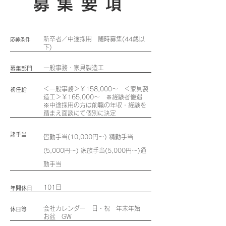
募集要項
​新卒者／中途採用 随時募集(44歳以
応募条件
下)
​一般事務・家具製造工
募集部門
＜一般事務＞￥158,000〜 ＜家具製
初任給
造工＞￥165,000〜 ※経験者優遇
​※中途採用の方は前職の年収・経験を
踏まえ面談にて個別に決定
諸手当
皆勤手当(10,000円〜) 精勤手当
(5,000円〜) 家族手当(5,000円〜)通
勤手当
101日
年間休日
会社カレンダー 日・祝 年末年始
休日等
お盆 GW